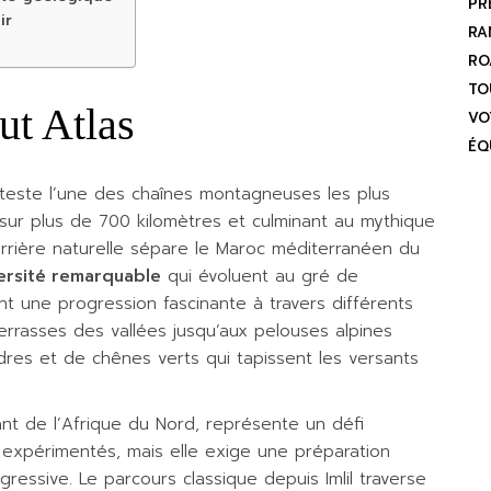
PR
ir
RA
RO
TO
ut Atlas
VO
ÉQ
teste l’une des chaînes montagneuses les plus
t sur plus de 700 kilomètres et culminant au mythique
arrière naturelle sépare le Maroc méditerranéen du
ersité remarquable
qui évoluent au gré de
ent une progression fascinante à travers différents
errasses des vallées jusqu’aux pelouses alpines
èdres et de chênes verts qui tapissent les versants
ant de l’Afrique du Nord, représente un défi
xpérimentés, mais elle exige une préparation
ressive. Le parcours classique depuis Imlil traverse