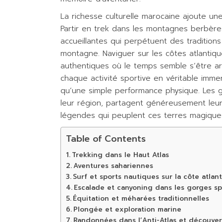
La richesse culturelle marocaine ajoute u
Partir en trek dans les montagnes berbères
accueillantes qui perpétuent des traditions
montagne. Naviguer sur les côtes atlantiq
authentiques où le temps semble s’être a
chaque activité sportive en véritable imme
qu’une simple performance physique. Les g
leur région, partagent généreusement leurs
légendes qui peuplent ces terres magiques
Table of Contents
Trekking dans le Haut Atlas
Aventures sahariennes
Surf et sports nautiques sur la côte atlan
Escalade et canyoning dans les gorges sp
Équitation et méharées traditionnelles
Plongée et exploration marine
Randonnées dans l’Anti-Atlas et découve