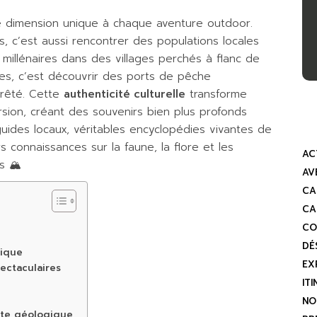
ne dimension unique à chaque aventure outdoor.
, c’est aussi rencontrer des populations locales
 millénaires dans des villages perchés à flanc de
ues, c’est découvrir des ports de pêche
rrêté. Cette
authenticité culturelle
transforme
rsion, créant des souvenirs bien plus profonds
uides locaux, véritables encyclopédies vivantes de
 connaissances sur la faune, la flore et les
AC
 🏔️
AV
CA
CA
CO
DÉ
tique
EX
ectaculaires
IT
NO
rte géologique