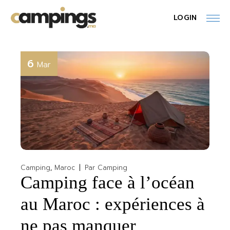
Skip
to
LOGIN
the
content
6
Mar
Camping
Maroc
Par
Camping
Camping face à l’océan
au Maroc : expériences à
ne pas manquer