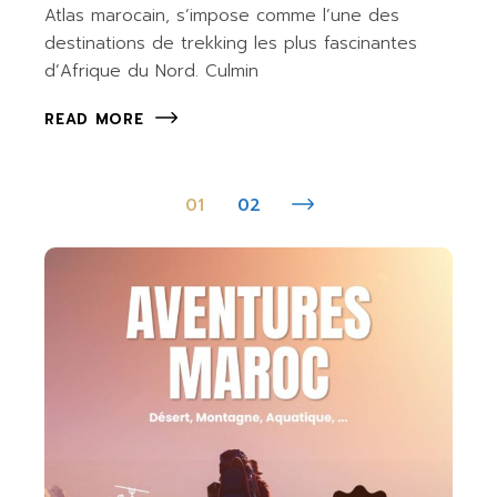
Atlas marocain, s’impose comme l’une des
destinations de trekking les plus fascinantes
d’Afrique du Nord. Culmin
READ MORE
Pagination
01
02
des
publications