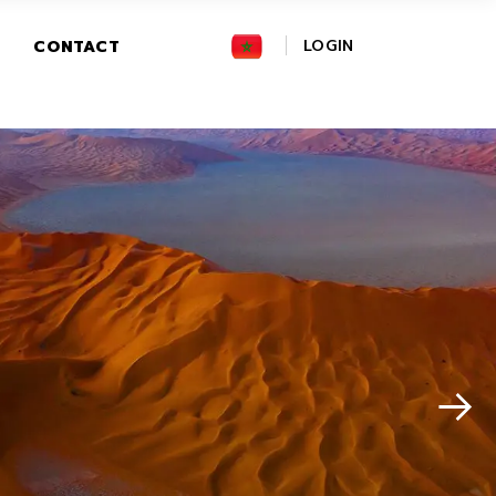
FR
LOGIN
CONTACT
GR
IT
 notre large
campings