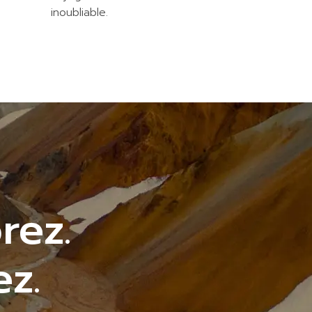
inoubliable.
rez.
z.