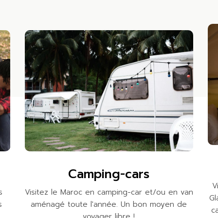
Camping-cars
V
s
Visitez le Maroc en camping-car et/ou en van
Gl
s
aménagé toute l'année. Un bon moyen de
c
voyager libre !