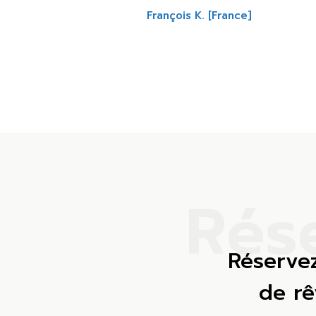
François K. [France]
R
é
s
Réserve
de r