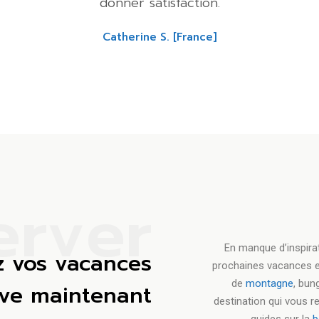
donner satisfaction.
Catherine S. [France]
e
r
v
e
r
En manque d’inspirat
z vos vacances
prochaines vacances 
de
montagne
, bun
êve maintenant
destination qui vous 