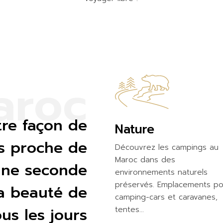
a
r
o
c
re façon de
Nature
us proche de
Découvrez les campings au
Maroc dans des
 une seconde
environnements naturels
préservés. Emplacements po
la beauté de
camping-cars et caravanes,
ous les jours
tentes…