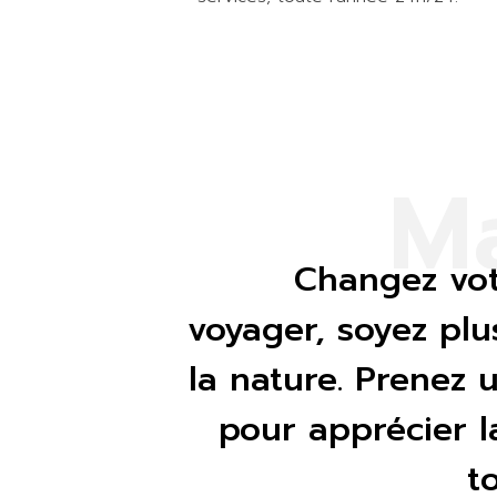
M
Changez vot
voyager, soyez pl
la nature. Prenez
pour apprécier 
t