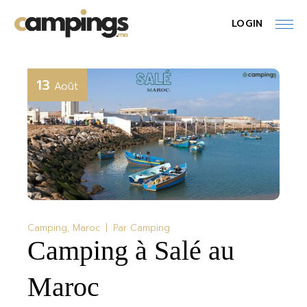
Skip
to
LOGIN
the
content
13
Août
Camping
Maroc
Par
Camping
Camping à Salé au
Maroc