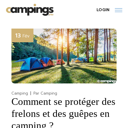
Skip
to
LOGIN
the
content
13
Fév
Camping
Par
Camping
Comment se protéger des
frelons et des guêpes en
camping ?