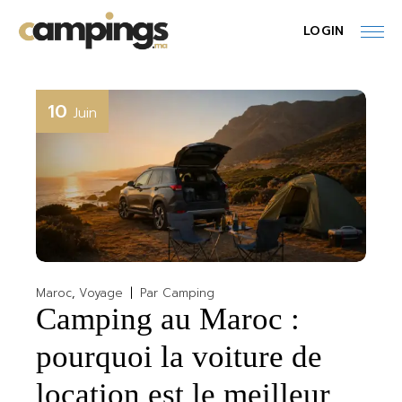
Skip
to
LOGIN
the
content
10
Juin
Maroc
Voyage
Par
Camping
Camping au Maroc :
pourquoi la voiture de
location est le meilleur