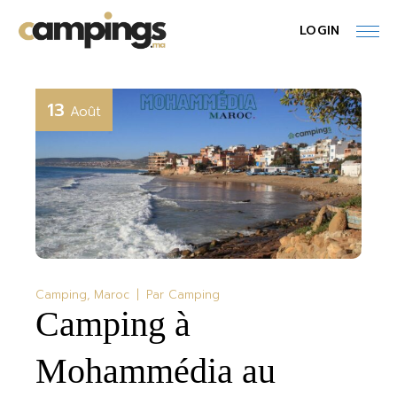
Skip
to
LOGIN
the
content
13
Août
Camping
Maroc
Par
Camping
Camping à
Mohammédia au