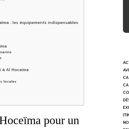
ïma : les équipements indispensables
eïma
marine
e
AC
i à Al Hoceïma
AV
CA
s locales
CA
CO
DÉ
EX
IT
l Hoceïma pour un
NO