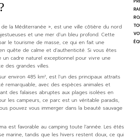
PR
?
RA
RO
TO
de la Méditerranée », est une ville côtière du nord
VO
jestueuses et une mer d’un bleu profond. Cette
ÉQ
ar le tourisme de masse, ce qui en fait une
 en quête de calme et d’authenticité. Si vous êtes
e un cadre naturel exceptionnel pour vivre une
e des grandes villes.
ur environ 485 km², est l’un des principaux attraits
sité remarquable, avec des espèces animales et
lant des falaises abruptes aux plages isolées en
ur les campeurs, ce parc est un véritable paradis,
 vous pouvez vous immerger dans la beauté sauvage
ïma est favorable au camping toute l’année. Les étés
se marine, tandis que les hivers restent doux, ce qui