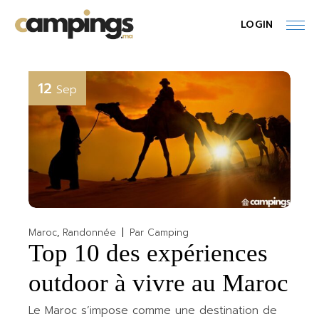
Skip
to
LOGIN
the
content
12
Sep
Maroc
Randonnée
Par
Camping
Top 10 des expériences
outdoor à vivre au Maroc
Le Maroc s’impose comme une destination de