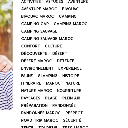
ACTIVITÉS
ASTUCES
AVENTURE
AVENTURE MAROC
BIVOUAC
BIVOUAC MAROC
CAMPING
CAMPING-CAR
CAMPING MAROC
CAMPING SAUVAGE
CAMPING SAUVAGE MAROC
CONFORT
CULTURE
DÉCOUVERTE
DÉSERT
DÉSERT MAROC
DÉTENTE
ENVIRONNEMENT
EXPÉRIENCE
FAUNE
GLAMPING
HISTOIRE
ITINÉRAIRE
MAROC
NATURE
NATURE MAROC
NOURRITURE
PAYSAGES
PLAGE
PLEIN AIR
PRÉPARATION
RANDONNÉE
RANDONNÉE MAROC
RESPECT
ROAD TRIP MAROC
SÉCURITÉ
TENTE
TOURISME
TREK MAROC