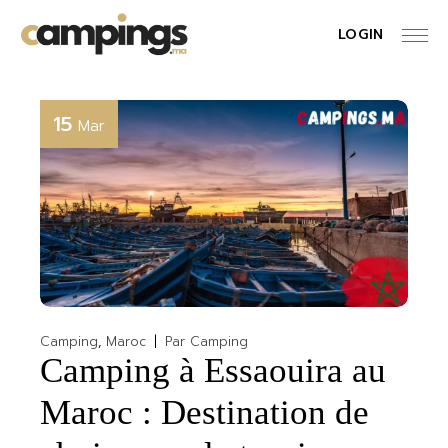
Skip
to
LOGIN
the
content
15
Mar
Camping
Maroc
Par
Camping
Camping à Essaouira au
Maroc : Destination de