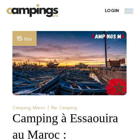
Skip
to
LOGIN
the
content
15
Mar
Camping
Maroc
Par
Camping
Camping à Essaouira
au Maroc :