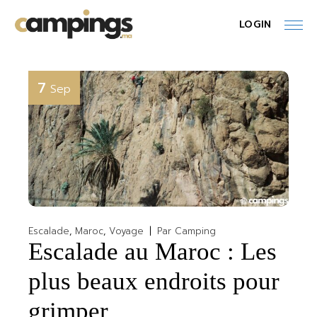
Skip
to
LOGIN
the
content
7
Sep
Escalade
Maroc
Voyage
Par
Camping
Escalade au Maroc : Les
plus beaux endroits pour
grimper