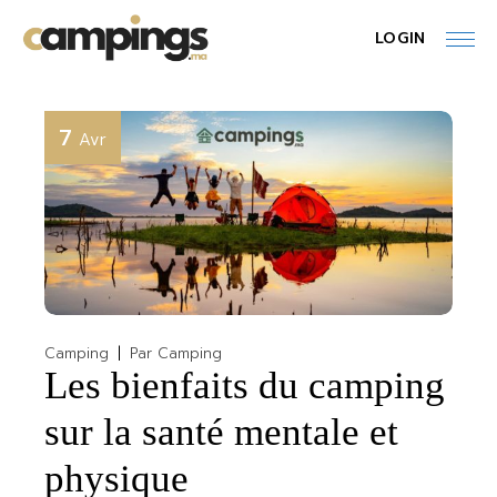
Skip
to
LOGIN
the
content
7
Avr
Camping
Par
Camping
Les bienfaits du camping
sur la santé mentale et
physique