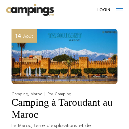
Skip
to
LOGIN
the
content
14
Août
Camping
Maroc
Par
Camping
Camping à Taroudant au
Maroc
Le Maroc, terre d’explorations et de