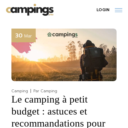
Skip
to
LOGIN
the
content
30
Mar
Camping
Par
Camping
Le camping à petit
budget : astuces et
recommandations pour