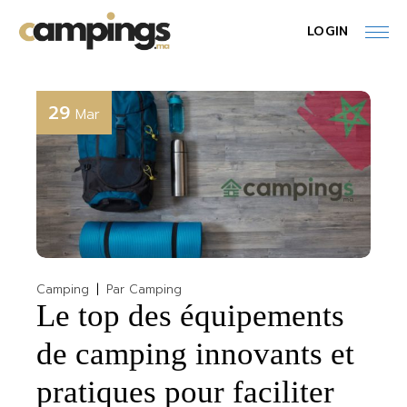
Skip
to
LOGIN
the
content
29
Mar
Camping
Par
Camping
Le top des équipements
de camping innovants et
pratiques pour faciliter