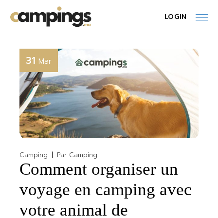
Skip
to
LOGIN
the
content
31
Mar
Camping
Par
Camping
Comment organiser un
voyage en camping avec
votre animal de