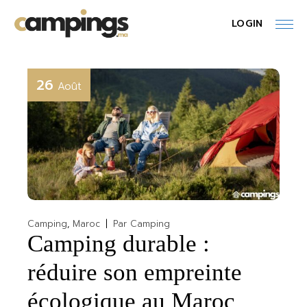
Skip
to
LOGIN
the
content
26
Août
Camping
Maroc
Par
Camping
Camping durable :
réduire son empreinte
écologique au Maroc