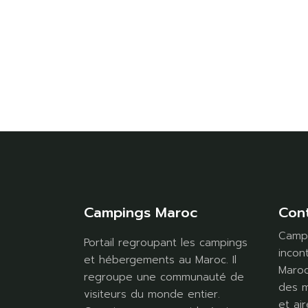
Campings Maroc
Con
Campi
Portail regroupant les campings
incon
et hébergements au Maroc. Il
Maroc
regroupe une communauté de
des m
visiteurs du monde entier.
et air