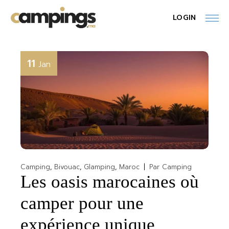
Skip
to
LOGIN
the
content
11
Jan
Camping
Bivouac
Glamping
Maroc
Par
Camping
Les oasis marocaines où
camper pour une
expérience unique