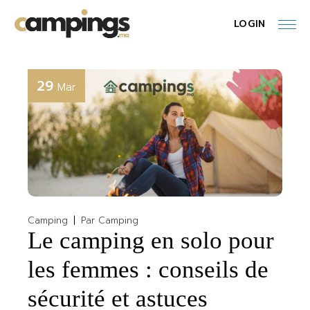
Skip
to
LOGIN
the
content
29
Mar
Camping
Par
Camping
Le camping en solo pour
les femmes : conseils de
sécurité et astuces