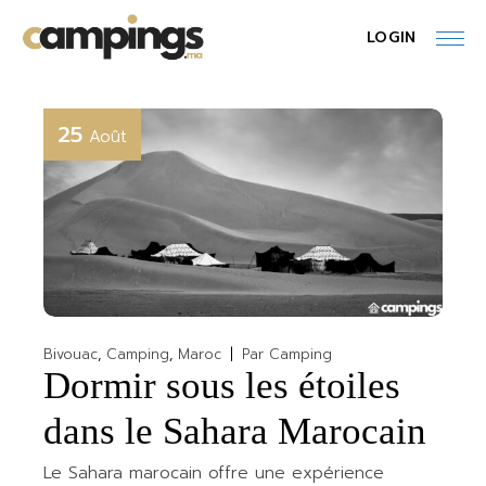
Skip
to
LOGIN
the
content
25
Août
Bivouac
Camping
Maroc
Par
Camping
Dormir sous les étoiles
dans le Sahara Marocain
Le Sahara marocain offre une expérience