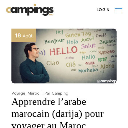
Skip
to
LOGIN
the
content
18
Août
Voyage
Maroc
Par
Camping
Apprendre l’arabe
marocain (darija) pour
voyager au Maroc