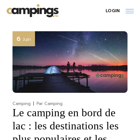
Skip
to
LOGIN
the
content
6
Juin
Camping
Par
Camping
Le camping en bord de
lac : les destinations les
plus populaires et les