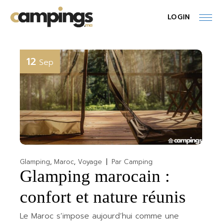
Skip
to
LOGIN
the
content
12
Sep
Glamping
Maroc
Voyage
Par
Camping
Glamping marocain :
confort et nature réunis
Le Maroc s’impose aujourd’hui comme une