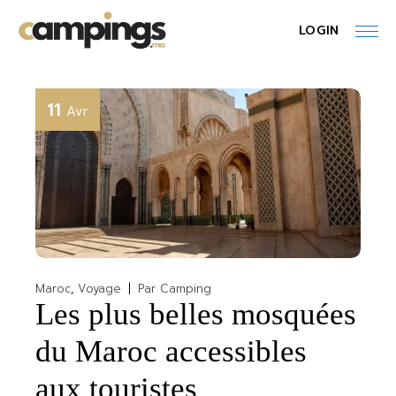
Skip
to
LOGIN
the
content
11
Avr
Maroc
Voyage
Par
Camping
Les plus belles mosquées
du Maroc accessibles
aux touristes