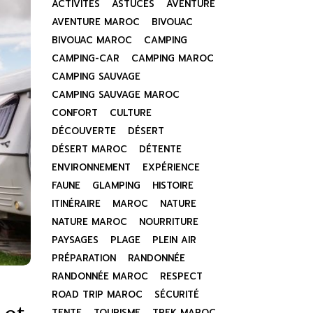
ACTIVITÉS
ASTUCES
AVENTURE
AVENTURE MAROC
BIVOUAC
BIVOUAC MAROC
CAMPING
CAMPING-CAR
CAMPING MAROC
CAMPING SAUVAGE
CAMPING SAUVAGE MAROC
CONFORT
CULTURE
DÉCOUVERTE
DÉSERT
DÉSERT MAROC
DÉTENTE
ENVIRONNEMENT
EXPÉRIENCE
FAUNE
GLAMPING
HISTOIRE
ITINÉRAIRE
MAROC
NATURE
NATURE MAROC
NOURRITURE
PAYSAGES
PLAGE
PLEIN AIR
PRÉPARATION
RANDONNÉE
RANDONNÉE MAROC
RESPECT
ROAD TRIP MAROC
SÉCURITÉ
TENTE
TOURISME
TREK MAROC