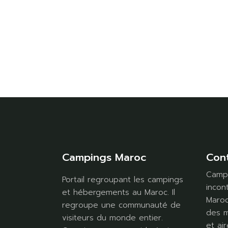
Campings Maroc
Con
Campi
Portail regroupant les campings
incon
et hébergements au Maroc. Il
Maroc
regroupe une communauté de
des m
visiteurs du monde entier.
et air