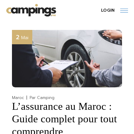
Skip
to
LOGIN
the
content
2
Mai
Maroc
Par
Camping
L’assurance au Maroc :
Guide complet pour tout
comprendre