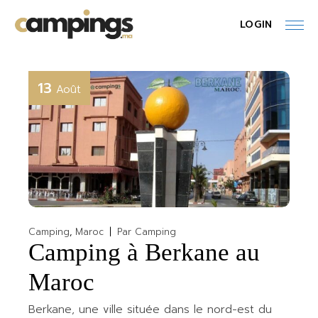
Skip
to
LOGIN
the
content
13
Août
Camping
Maroc
Par
Camping
Camping à Berkane au
Maroc
Berkane, une ville située dans le nord-est du