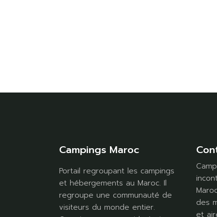
Campings Maroc
Con
Campi
Portail regroupant les campings
incon
et hébergements au Maroc. Il
Maroc
regroupe une communauté de
des m
visiteurs du monde entier.
et air