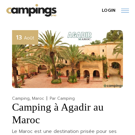
Skip
to
LOGIN
the
content
13
Août
Camping
Maroc
Par
Camping
Camping à Agadir au
Maroc
Le Maroc est une destination prisée pour ses