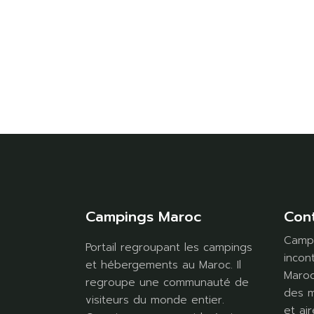
Campings Maroc
Con
Campi
Portail regroupant les campings
incon
et hébergements au Maroc. Il
Maroc
regroupe une communauté de
des m
visiteurs du monde entier.
et air