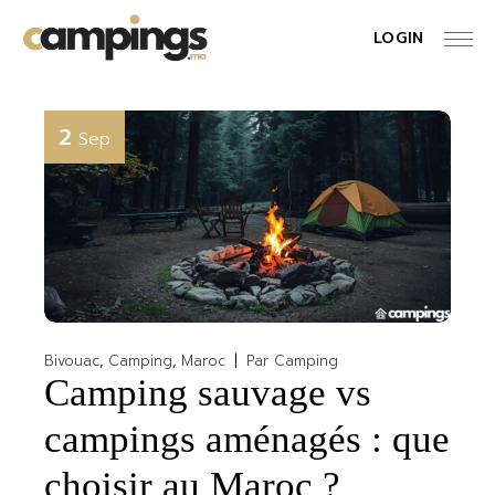
Skip
to
LOGIN
the
content
2
Sep
Bivouac
Camping
Maroc
Par
Camping
Camping sauvage vs
campings aménagés : que
choisir au Maroc ?