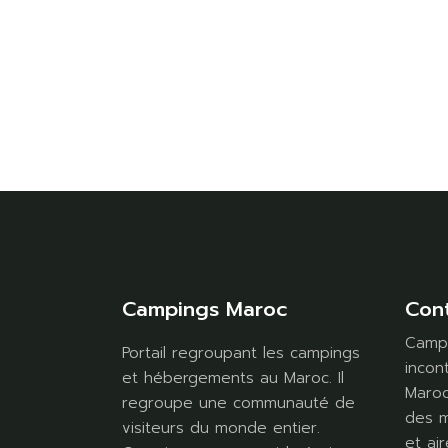
Campings Maroc
Con
Campi
Portail regroupant les campings
incon
et hébergements au Maroc. Il
Maroc
regroupe une communauté de
des m
visiteurs du monde entier.
et air