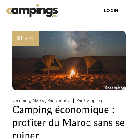
Skip
to
LOGIN
the
content
31
Août
Camping
Maroc
Randonnée
Par
Camping
Camping économique :
profiter du Maroc sans se
ruiner