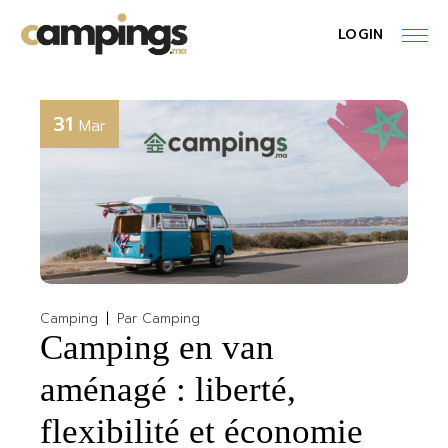
Skip
to
LOGIN
the
content
31
Mar
Camping
Par
Camping
Camping en van
aménagé : liberté,
flexibilité et économie