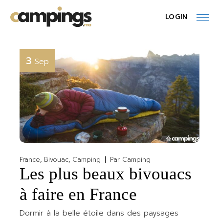
Skip
to
LOGIN
the
content
3
Sep
France
Bivouac
Camping
Par
Camping
Les plus beaux bivouacs
à faire en France
Dormir à la belle étoile dans des paysages