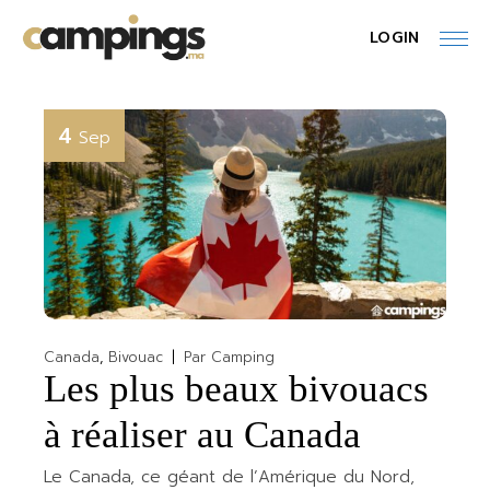
Skip
to
LOGIN
the
content
4
Sep
Canada
Bivouac
Par
Camping
Les plus beaux bivouacs
à réaliser au Canada
Le Canada, ce géant de l’Amérique du Nord,