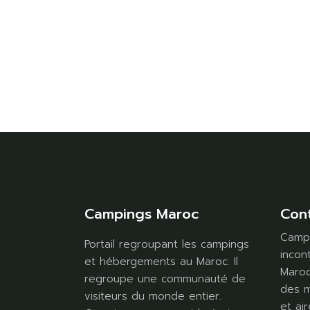
Campings Maroc
Con
Campi
Portail regroupant les campings
incon
et hébergements au Maroc. Il
Maroc
regroupe une communauté de
des m
visiteurs du monde entier.
et air