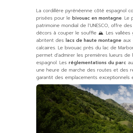
La cordillère pyrénéenne côté espagnol con
prisées pour le
bivouac en montagne
. Le
patrimoine mondial de l’UNESCO, offre des 
décors à couper le souffle 🏔️. Les vallées 
abritent des
lacs de haute montagne
aux e
calcaires. Le bivouac près du lac de Marb
permet d’admirer les premières lueurs de l
espagnol. Les
réglementations du parc
au
une heure de marche des routes et des refu
garantit des emplacements exceptionnels 