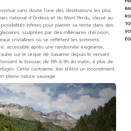
PR
RA
stitue sans doute l’une des destinations les plus
RO
 parc national d’Ordesa et du Mont-Perdu, classé au
TO
possibilités infinies pour planter sa tente dans des
VO
glaciaires, sculptées par des millénaires d’érosion,
ÉQ
aux cristallines où se reflètent les sommets
oré, accessible après une randonnée exigeante,
’aube sur le cirque de Gavarnie depuis le versant
torisent le bivouac de 19h à 9h du matin, à plus de
ges. Cette contrainte, loin d’être un inconvénient,
en pleine nature sauvage.