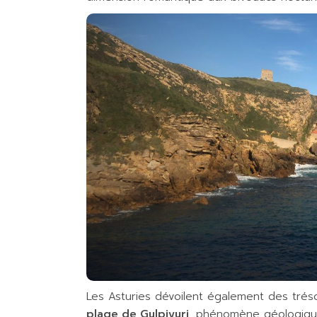
Les Asturies dévoilent également des trés
plage de Gulpiyuri
, phénomène géologique