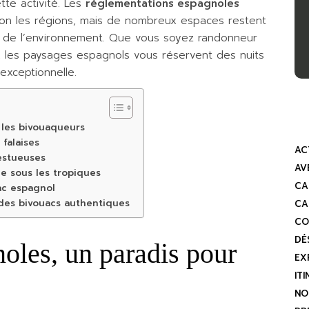
tte activité. Les
réglementations espagnoles
lon les régions, mais de nombreux espaces restent
 de l’environnement. Que vous soyez randonneur
 les paysages espagnols vous réservent des nuits
exceptionnelle.
 les bivouaqueurs
falaises
AC
estueuses
AV
ue sous les tropiques
CA
ac espagnol
 des bivouacs authentiques
CA
CO
DÉ
oles, un paradis pour
EX
IT
NO