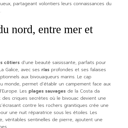
ueux, partageant volontiers leurs connaissances du
.
u nord, entre mer et
s côtiers
d’une beauté saisissante, parfaits pour
 La Galice, avec ses
rías
profondes et ses falaises
eptionnels aux bivouaqueurs marins. Le cap
 du monde, permet d’établir un campement face aux
 d’Europe. Les
plages sauvages
de la Costa da
t des criques secrètes où le bivouac devient une
’écrasant contre les rochers granitiques crée une
ur une nuit réparatrice sous les étoiles. Les
, véritables sentinelles de pierre, ajoutent une
nes.