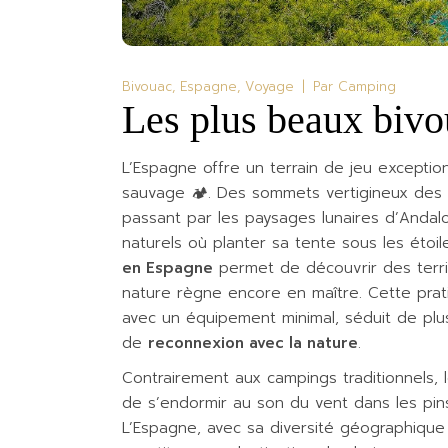
Bivouac
Espagne
Voyage
Par
Camping
Les plus beaux bivo
L’Espagne offre un terrain de jeu excepti
sauvage 🏕️. Des sommets vertigineux des 
passant par les paysages lunaires d’Andalo
naturels où planter sa tente sous les étoi
en Espagne
permet de découvrir des territ
nature règne encore en maître. Cette prati
avec un équipement minimal, séduit de plus
de
reconnexion avec la nature
.
Contrairement aux campings traditionnels, le
de s’endormir au son du vent dans les pins
L’Espagne, avec sa diversité géographique