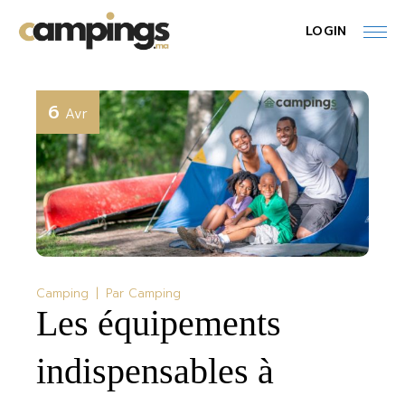
Skip
to
LOGIN
the
content
6
Avr
Camping
Par
Camping
Les équipements
indispensables à