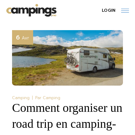
Skip
to
LOGIN
the
content
6
Avr
Camping
Par
Camping
Comment organiser un
road trip en camping-