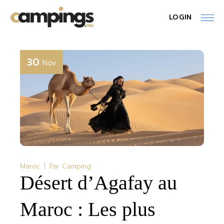
Skip
to
LOGIN
the
content
30
Nov
Maroc
Par
Camping
Désert d’Agafay au
Maroc : Les plus