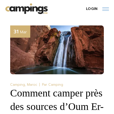
Skip
to
LOGIN
the
content
31
Mar
Camping
Maroc
Par
Camping
Comment camper près
des sources d’Oum Er-