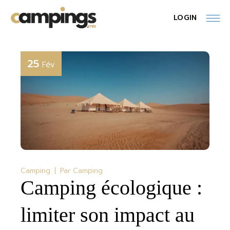
Skip
to
LOGIN
the
content
25
Fév
Camping
Par
Camping
Camping écologique :
limiter son impact au