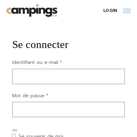
Skip
to
LOGIN
the
content
Se connecter
Obligatoire
Identifiant ou e-mail
*
Obligatoire
Mot de passe
*
Se souvenir de moi