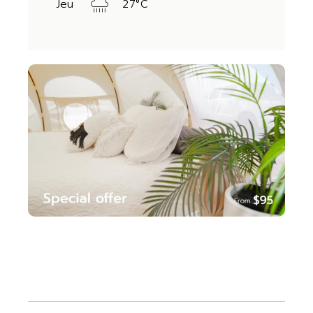
Jeu
27
°
C