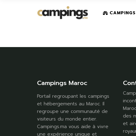
Skip
to
the
A PROPO
CAMPINGS
content
NEWSLET
OUTDOO
A PROPOS
NEWSLETTE
OUTDOOR 
Campings Maroc
Con
Campi
Portail regroupant les campings
incon
et hébergements au Maroc. Il
Maroc
regroupe une communauté de
des m
visiteurs du monde entier.
et air
Campings.ma vous aide à vivre
royau
une expérience unique et