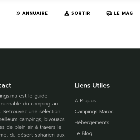
S
DÉSERT
VOYAGE
ANNUAIRE
SORTIR
LE MAG
TER
MONTAGNE
CAMPEMENTS
R TV
EN FAMILLE
ACTIVITÉS
DÉSERT
VOYAGE
R
MONTAGNE
CAMPEMENTS
TV
EN FAMILLE
ACTIVITÉS
tact
Liens Utiles
ngs.ma est le guide
A Propos
tournable du camping au
. Retrouvez une sélection
Campings Maroc
eilleurs campings, bivouacs
Hébergements
es de plein air à travers le
Le Blog
me, du désert saharien aux